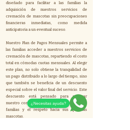
diseñado para facilitar a las familias la
adquisición de nuestros servicios de
cremación de mascotas sin preocupaciones
financieras inmediatas, como medida
anticipatoria a un eventual suceso.
Nuestro Plan de Pagos Mensuales permite a
las familias acceder a nuestros servicios de
cremación de mascotas, repartiendo el costo
total en cómodas cuotas mensuales. Al elegir
este plan, no solo obtiene la tranquilidad de
un pago distribuido a lo largo del tiempo, sino
que también se beneficia de un descuento
especial sobre el valor final del servicio. Este
Esta es la descripción de tu proyecto. Ofrece
descuento está pensado para mostrar
una breve descripción para explicar el
nuestro compromiso con el bienestar de las
¿Necesitas ayuda?
contexto y antecedentes de tu trabajo. Haz
familias y el respeto hacia sus queridas
clic en “Editar texto” o doble clic en la caja
mascotas.
para comenzar.
Para más información sobre nuestro