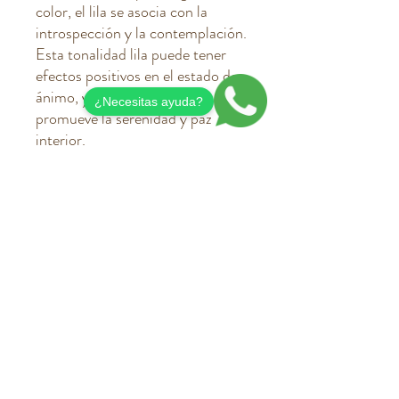
color, el lila se asocia con la
introspección y la contemplación.
Esta tonalidad lila puede tener
efectos positivos en el estado de
ánimo, ya que se cree que
¿Necesitas ayuda?
promueve la serenidad y paz
interior.
Su tapa tiene un cierre hermético
que previene el desprendimiento
para asegurar que su contenido
esté seguro.
Fabricada en aluminio.